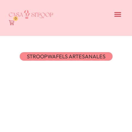
0
STROOPWAFELS ARTESANALES
PARA DISFRUTAR EN
CASA
EL CLÁSICO HOLANDÉS REINTERPRETADO EN
MADRID, AHORA DISPONIBLE ONLINE.
En Casa Stroop elaboramos nuestras
stroopwafels de forma artesanal, utilizando
ingredientes de calidad y cuidando cada detalle
del proceso.
Un producto perfecto para acompañar el café,
regalar o disfrutar en cualquier momento.