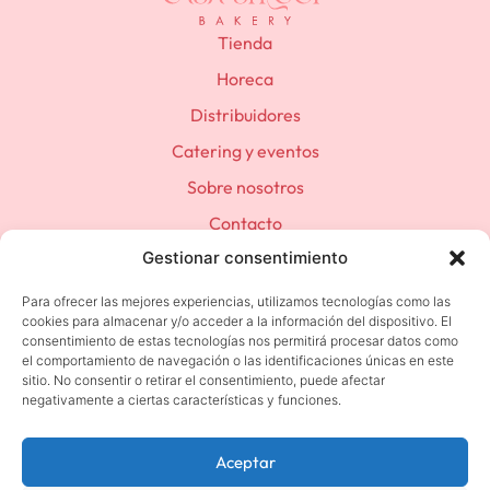
Tienda
Horeca
Distribuidores
Catering y eventos
Sobre nosotros
Contacto
Gestionar consentimiento
(+34) 683 501 392
contacto@casastroop.com
Para ofrecer las mejores experiencias, utilizamos tecnologías como las
cookies para almacenar y/o acceder a la información del dispositivo. El
consentimiento de estas tecnologías nos permitirá procesar datos como
el comportamiento de navegación o las identificaciones únicas en este
sitio. No consentir o retirar el consentimiento, puede afectar
Política de privacidad
negativamente a ciertas características y funciones.
Terminos y condiciones
Aceptar
Aviso Legal