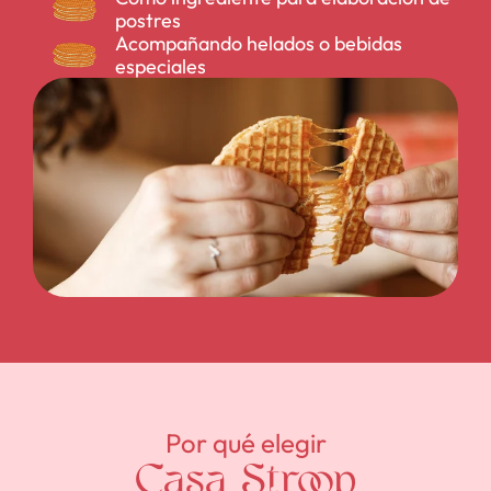
postres
Acompañando helados o bebidas
especiales
Por qué elegir
Casa Stroop