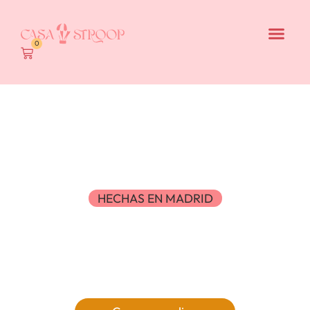
0
HECHAS EN MADRID
Especialidades
artesanas inspiradas
en Holanda.