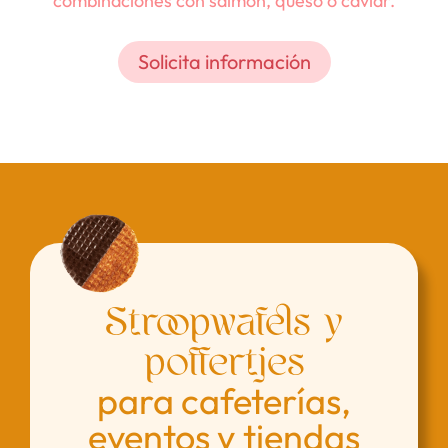
combinaciones con salmón, queso o caviar.
Solicita información
Stroopwafels y
poffertjes
para cafeterías,
eventos y tiendas