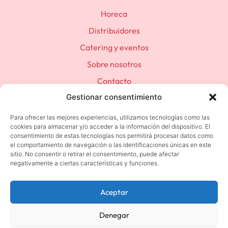
Horeca
Distribuidores
Catering y eventos
Sobre nosotros
Contacto
Gestionar consentimiento
(+34) 683 501 392
contacto@casastroop.com
Para ofrecer las mejores experiencias, utilizamos tecnologías como las
cookies para almacenar y/o acceder a la información del dispositivo. El
consentimiento de estas tecnologías nos permitirá procesar datos como
el comportamiento de navegación o las identificaciones únicas en este
sitio. No consentir o retirar el consentimiento, puede afectar
Política de privacidad
negativamente a ciertas características y funciones.
Terminos y condiciones
Aceptar
Aviso Legal
Reembolsos y Devoluciones
Denegar
Política de cookies